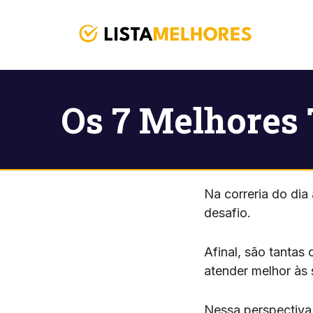
Pular
para
o
conteúdo
Os 7 Melhores 
Na correria do dia
desafio.
Afinal, são tantas 
atender melhor às
Nessa perspectiva