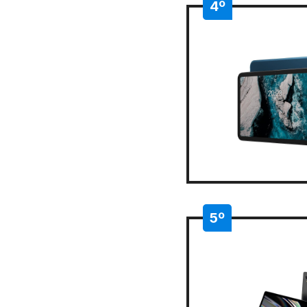
4º
5º