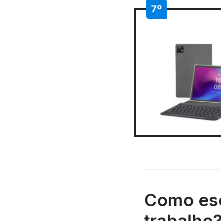
7º
Como esc
trabalho